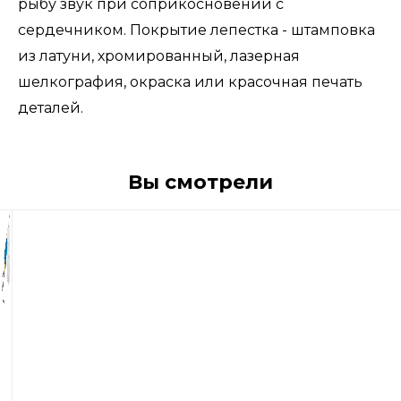
рыбу звук при соприкосновении с
сердечником. Покрытие лепестка - штамповка
из латуни, хромированный, лазерная
шелкография, окраска или красочная печать
деталей.
Вы смотрели
920
р
Блесна
вращающиеся
Blue