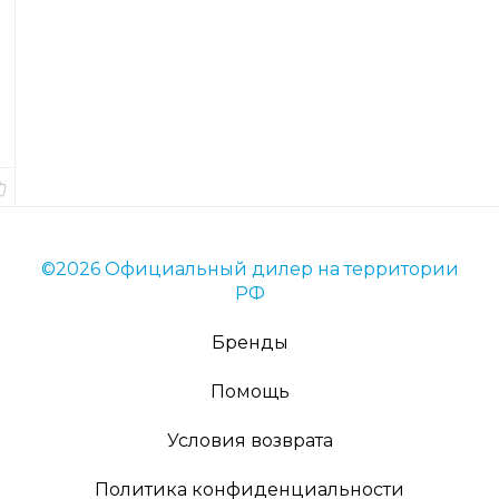
Код
товара
2739
Вес
10
гр.
В
наличии
©2026 Официальный дилер на территории
РФ
Бренды
Помощь
Условия возврата
Политика конфиденциальности