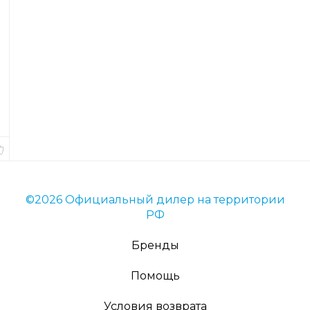
е
с
я
Код
товара
36932
Вес
13
гр.
В
наличии
©2026 Официальный дилер на территории
РФ
Бренды
Помощь
Условия возврата