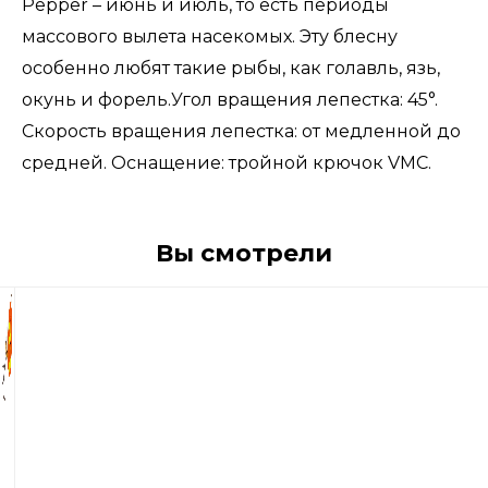
Pepper – июнь и июль, то есть периоды
массового вылета насекомых. Эту блесну
особенно любят такие рыбы, как голавль, язь,
окунь и форель.Угол вращения лепестка: 45°.
Скорость вращения лепестка: от медленной до
средней. Оснащение: тройной крючок VMC.
Вы смотрели
950
р
Блесна