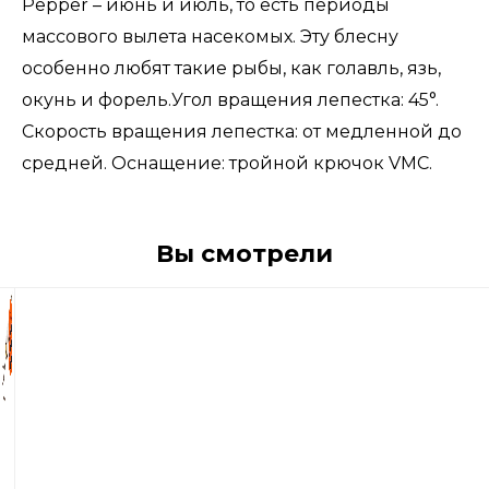
Pepper – июнь и июль, то есть периоды
массового вылета насекомых. Эту блесну
особенно любят такие рыбы, как голавль, язь,
окунь и форель.Угол вращения лепестка: 45°.
Скорость вращения лепестка: от медленной до
средней. Оснащение: тройной крючок VMC.
Вы смотрели
750
р
Блесна