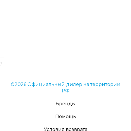
е
с
я
Код
товара
2843
Вес
8
гр.
В
наличии
©2026 Официальный дилер на территории
РФ
Бренды
Помощь
Условия возврата