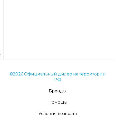
е
с
я
Код
товара
2827
Вес
4
гр.
В
наличии
©2026 Официальный дилер на территории
РФ
Бренды
Помощь
Условия возврата