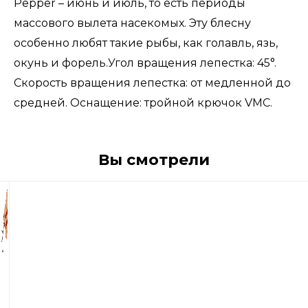
Pepper – июнь и июль, то есть периоды
массового вылета насекомых. Эту блесну
особенно любят такие рыбы, как голавль, язь,
окунь и форель.Угол вращения лепестка: 45°.
Скорость вращения лепестка: от медленной до
средней. Оснащение: тройной крючок VMC.
Вы смотрели
660
р
Блесна