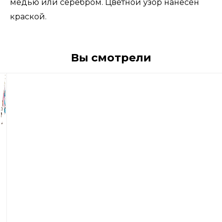
медью или серебром. Цветной узор нанесен
краской.
Вы смотрели
630
р
Блесна
вращающиеся
Blue
Fox
Vibrax
Fluorescent
№1
4гр.