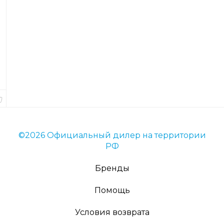
с
я
Код
товара
2561
Вес
4
гр.
В
наличии
©2026 Официальный дилер на территории
РФ
Бренды
Помощь
Условия возврата