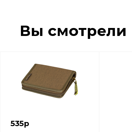
Вы смотрели
535
р