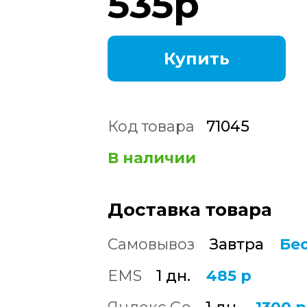
535
р
Купить
Код товара
71045
В наличии
Доставка товара
Самовывоз
Завтра
Бе
EMS
1 дн.
485 р