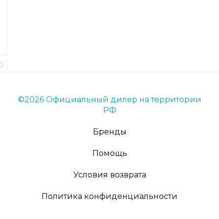
товара
54079
Длина
6
см.
В
наличии
©2026 Официальный дилер на территории
РФ
Бренды
Помощь
Условия возврата
Политика конфиденциальности