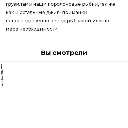
грузилами наши поролоновые рыбки, так же
как и остальные джиг- приманки
непосредственно перед рыбалкой или по
мере необходимости
Вы смотрели
130
р
Поролоновые
рыбки
Контакт
Незацепляйка