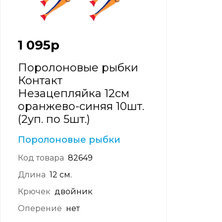
1 095
р
Поролоновые рыбки
Контакт
Незацепляйка 12см
оранжево-синяя 10шт.
(2уп. по 5шт.)
Поролоновые рыбки
Код товара
82649
Длина
12 см.
Крючек
двойник
Оперение
нет