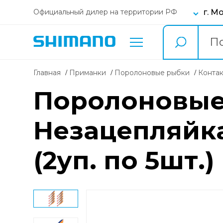
г. М
Официальный дилер на территории РФ
Главная
Приманки
поролоновые рыбки
Конта
Поролоновые
Незацепляйка
(2уп. по 5шт.)