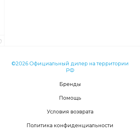
товара
16109
Длина
10
см.
В
наличии
©2026 Официальный дилер на территории
РФ
Бренды
Помощь
Условия возврата
Политика конфиденциальности