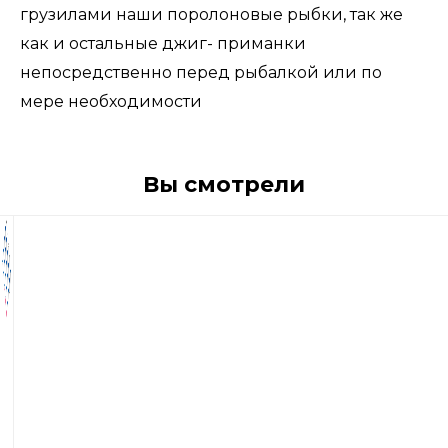
грузилами наши поролоновые рыбки, так же
как и остальные джиг- приманки
непосредственно перед рыбалкой или по
мере необходимости
Вы смотрели
385
р
Поролоновые
рыбки
Контакт
Незацепляйка