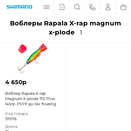
воблеры Rapala X-rap magnum
x-plode
1
4 650
р
Воблер Rapala X-rap
Magnum X-plode 170 17см.
145гр. PSYP до 0м. floating
Код товара
57076
Длина