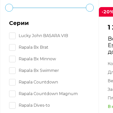
-20
Серии
1
Lucky John BASARA VIB
В
E
Rapala Bx Brat
до
Rapala Bx Minnow
Ко
Rapala Bx Swimmer
Д
Ве
Rapala Countdown
За
Rapala Countdown Magnum
Пл
Rapala Dives-to
В 