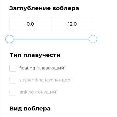
Заглубление воблера
Тип плавучести
floating (плавающий)
suspending (суспендер)
sinking (тонущий)
Вид воблера