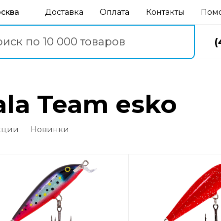
осква
Доставка
Оплата
Контакты
Пом
(
ala Team esko
кции
Новинки