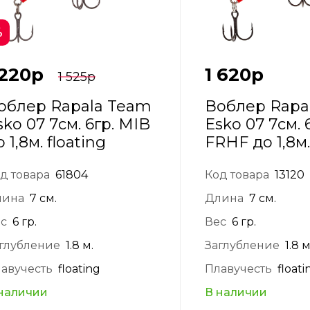
%
 220
р
1 620
р
1 525
р
облер Rapala Team
Воблер Rapa
sko 07 7см. 6гр. MIB
Esko 07 7см. 
 1,8м. floating
FRHF до 1,8м.
д товара
61804
Код товара
13120
лина
7 см.
Длина
7 см.
с
6 гр.
Вес
6 гр.
глубление
1.8 м.
Заглубление
1.8 м
авучесть
floating
Плавучесть
floati
наличии
В наличии