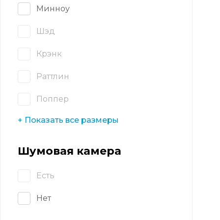
Минноу
Шэд
Крэнк
Раттлин
Поппер
+ Показать все размеры
Шумовая камера
Есть
Нет