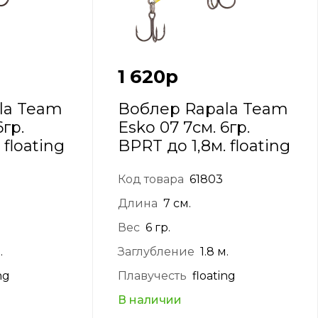
1 620
р
la Team
Воблер Rapala Team
6гр.
Esko 07 7см. 6гр.
 floating
BPRT до 1,8м. floating
Код товара
61803
Длина
7 см.
Вес
6 гр.
.
Заглубление
1.8 м.
ng
Плавучесть
floating
В наличии