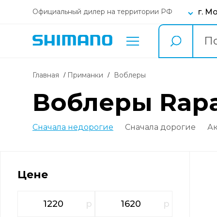
г. М
Официальный дилер на территории РФ
Главная
Приманки
воблеры
воблеры Rap
Сначала недорогие
Сначала дорогие
А
Цене
р
р