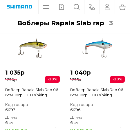
воблеры Rapala Slab rap
3
1 035
р
1 040
р
-20%
-20%
1 290
р
1 295
р
Воблер Rapala Slab Rap 06
Воблер Rapala Slab Rap 06
6см. 10гр. GCH sinking
6см. 10гр. CHB sinking
Код товара
Код товара
61797
61796
Длина
Длина
6 см.
6 см.