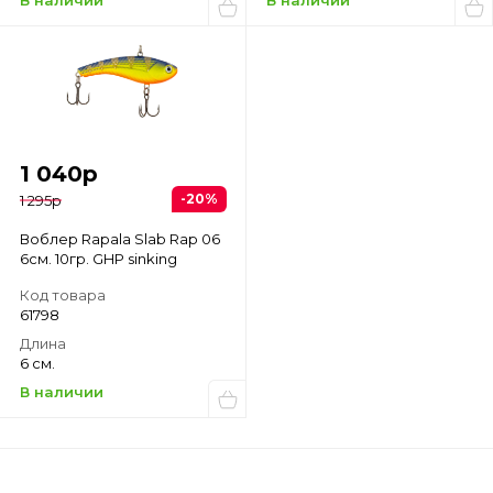
В наличии
В наличии
1 040
р
-20%
1 295
р
Воблер Rapala Slab Rap 06
6см. 10гр. GHP sinking
Код товара
61798
Длина
6 см.
В наличии