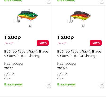
В наличии
В наличии
1 200
р
1 200
р
-20%
-20%
1 495
р
1 495
р
Воблер Rapala Rap-V Blade
Воблер Rapala Rap-V Blade
06 6см. 14гр. FT sinking
06 6см. 14гр. RDF sinking
Код товара
Код товара
65457
65460
Длина
Длина
6 см.
6 см.
В наличии
В наличии