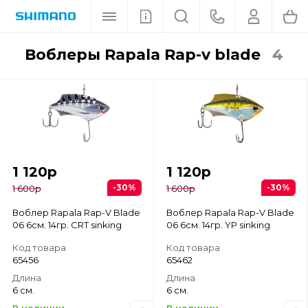
воблеры Rapala Rap-v blade
4
1 120
р
1 120
р
-30%
-30%
1 600
р
1 600
р
Воблер Rapala Rap-V Blade
Воблер Rapala Rap-V Blade
06 6см. 14гр. CRT sinking
06 6см. 14гр. YP sinking
Код товара
Код товара
65456
65462
Длина
Длина
6 см.
6 см.