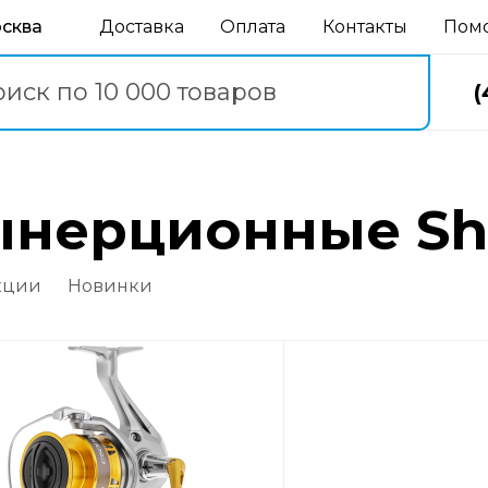
осква
Доставка
Оплата
Контакты
Пом
(
зынерционные S
кции
Новинки