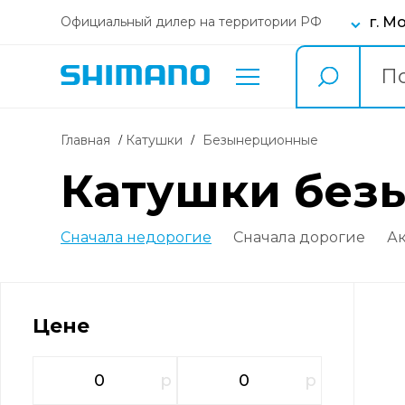
г. М
Официальный дилер на территории РФ
Главная
Катушки
безынерционные
Катушки бе
Сначала недорогие
Сначала дорогие
А
Цене
р
р