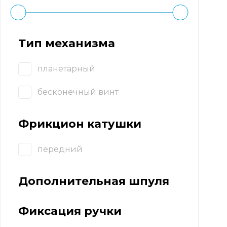
Тип механизма
планетарный
бесконечный винт
Фрикцион катушки
передний
Дополнительная шпуля
Фиксация ручки