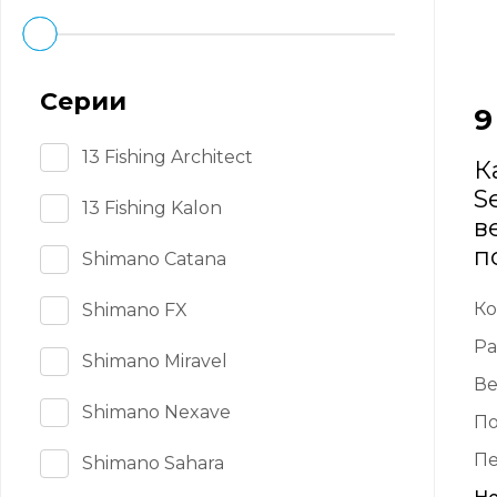
Серии
9
13 Fishing Architect
К
S
13 Fishing Kalon
ве
п
Shimano Catana
Ко
Shimano FX
Ра
Shimano Miravel
Ве
Shimano Nexave
П
Пе
Shimano Sahara