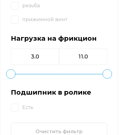
резьба
прижимной винт
Нагрузка на фрикцион
Подшипник в ролике
Есть
Очистить фильтр