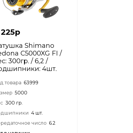
 225
р
атушка Shimano
edona C5000XG FI /
с: 300гр. / 6,2 /
одшипники: 4шт.
д товара
63999
змер
5000
с
300 гр.
одшипники
4 шт.
редаточное число
6.2