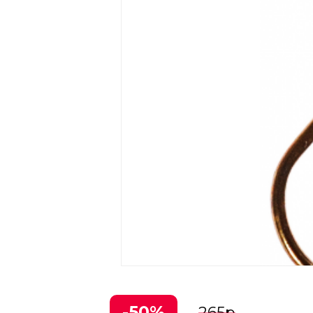
-50%
265
р