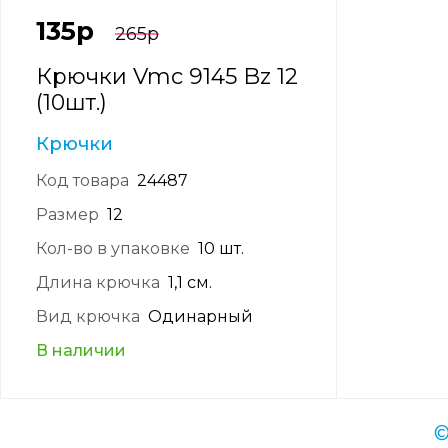
135
р
265
р
Крючки Vmc 9145 Bz 12
(10шт.)
Крючки
Код товара
24487
Размер
12
Кол-во в упаковке
10 шт.
Длина крючка
1,1 см.
Вид крючка
Одинарный
В наличии
©