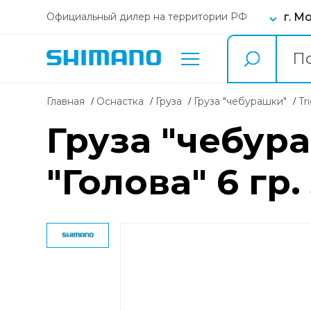
г. М
Официальный дилер на территории РФ
Главная
Оснастка
груза
груза "чебурашки"
T
Груза "чебура
"Голова" 6 гр.