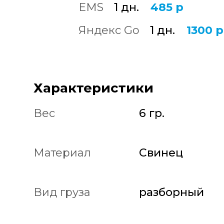
EMS
1 дн.
485 р
Яндекс Go
1 дн.
1300 р
Характеристики
Вес
6 гр.
Материал
Свинец
Вид груза
разборный