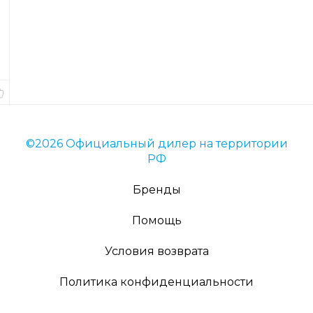
товара
53399
Вес
16
гр.
В
наличии
©2026 Официальный дилер на территории
РФ
Бренды
Помощь
Условия возврата
Политика конфиденциальности