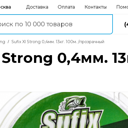
осква
Доставка
Оплата
Контакты
Пом
(
ong
Sufix Xl Strong 0,4мм. 13кг. 100м. /прозрачный
 Strong 0,4мм. 13к