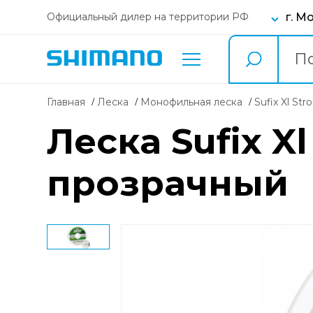
г. М
Официальный дилер на территории РФ
Главная
Леска
Монофильная леска
Sufix Xl Str
Леска Sufix Xl
прозрачный