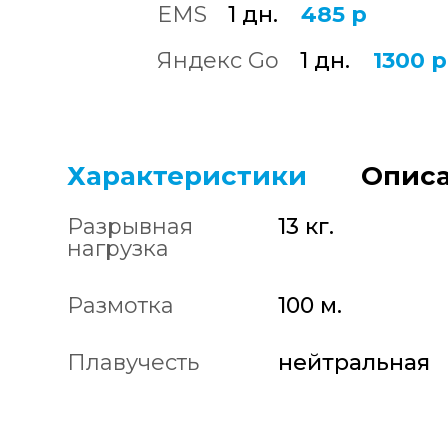
EMS
1 дн.
485 р
Яндекс Go
1 дн.
1300 р
Характеристики
Описа
Разрывная
13 кг.
нагрузка
Размотка
100 м.
Плавучесть
нейтральная