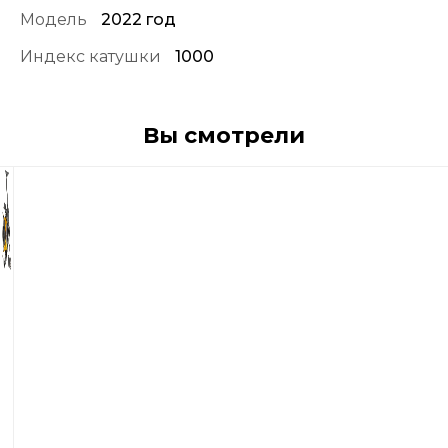
Модель
2022 год
Индекс катушки
1000
Вы смотрели
9
785
р
Катушка
Shimano
Sahara
22
FJ