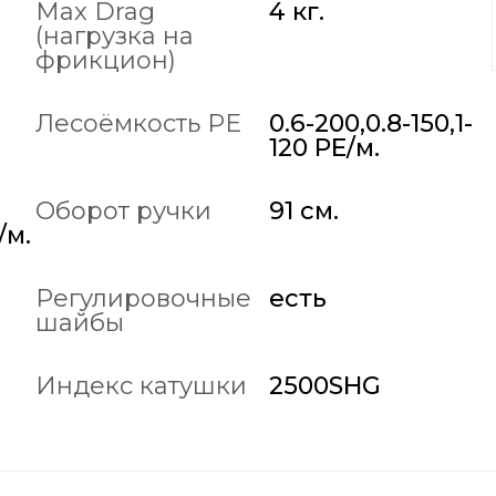
Max Drag
4 кг.
(нагрузка на
фрикцион)
Лесоёмкость PE
0.6-200,0.8-150,1-
120 PE/м.
Оборот ручки
91 см.
/м.
Регулировочные
есть
шайбы
Индекс катушки
2500SHG