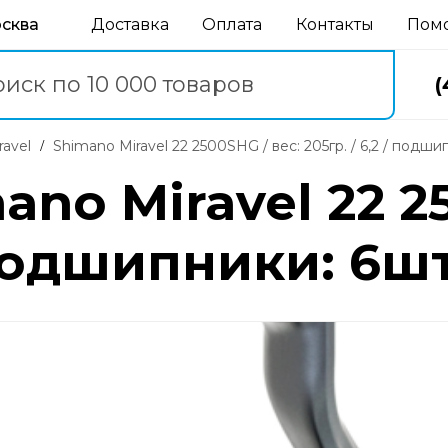
осква
Доставка
Оплата
Контакты
Пом
(
ravel
Shimano Miravel 22 2500SHG / вес: 205гр. / 6,2 / подши
no Miravel 22 25
/ подшипники: 6шт