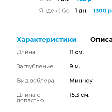
Яндекс Go
1 дн.
1300 р
Характеристики
Описа
Длина
11 см.
Заглубление
9 м.
Вид воблера
Минноу
Длина с
15.3 см.
лопастью