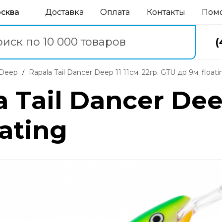
осква
Доставка
Оплата
Контакты
Пом
(
r Deep
Rapala Tail Dancer Deep 11 11см. 22гр. GTU до 9м. floati
Tail Dancer Deep
ating