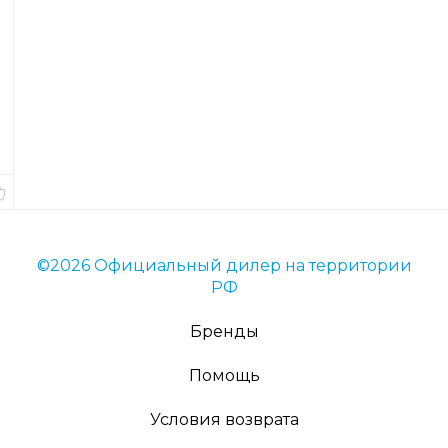
р
Код
товара
43034
Длина
11
см.
В
наличии
©2026 Официальный дилер на территории
РФ
Бренды
Помощь
Условия возврата