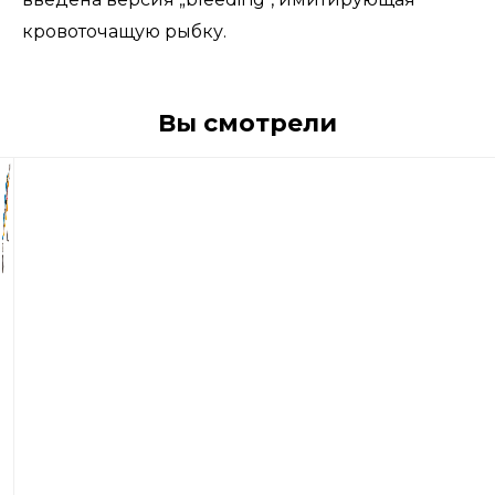
кровоточащую рыбку.
Вы смотрели
1
480
р
Воблер
Rapala
Shad
Rap
09
9см.