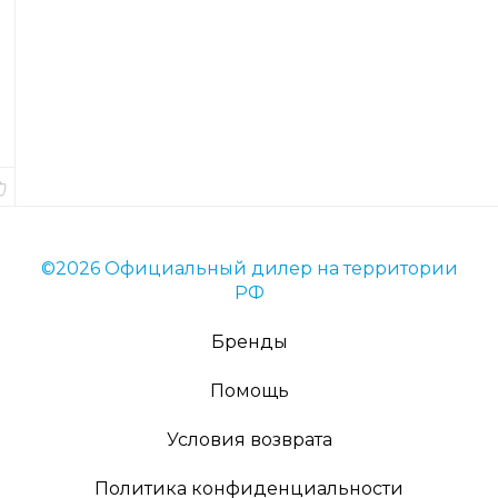
Код
товара
56700
Длина
9
см.
В
наличии
©2026 Официальный дилер на территории
РФ
Бренды
Помощь
Условия возврата
Политика конфиденциальности