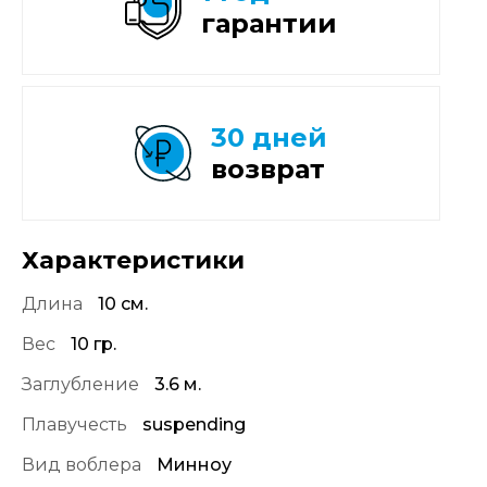
гарантии
30 дней
возврат
Характеристики
Длина
10 см.
Вес
10 гр.
Заглубление
3.6 м.
Плавучесть
suspending
Вид воблера
Минноу