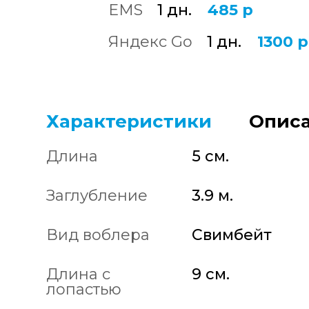
EMS
1 дн.
485 р
Яндекс Go
1 дн.
1300 р
Характеристики
Описа
Длина
5 см.
Заглубление
3.9 м.
Вид воблера
Свимбейт
Длина с
9 см.
лопастью