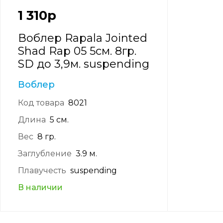
1 310
р
Воблер Rapala Jointed
Shad Rap 05 5см. 8гр.
SD до 3,9м. suspending
Воблер
Код товара
8021
Длина
5 см.
Вес
8 гр.
Заглубление
3.9 м.
Плавучесть
suspending
В наличии