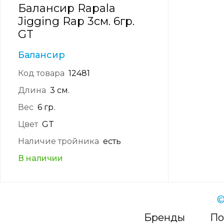
Балансир Rapala
Jigging Rap 3см. 6гр.
GT
Балансир
Код товара
12481
Длина
3 см.
Вес
6 гр.
Цвет
GT
Наличие тройника
есть
В наличии
©
Бренды
По