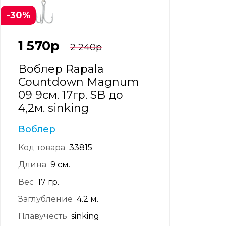
-30%
1 570
р
2 240
р
Воблер Rapala
Countdown Magnum
09 9см. 17гр. SB до
4,2м. sinking
Воблер
Код товара
33815
Длина
9 см.
Вес
17 гр.
Заглубление
4.2 м.
Плавучесть
sinking