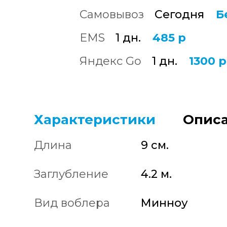
Самовывоз
Сегодня
Б
EMS
1 дн.
485 р
Яндекс Go
1 дн.
1300 р
Характеристики
Описа
Длина
9 см.
Заглубление
4.2 м.
Вид воблера
Минноу