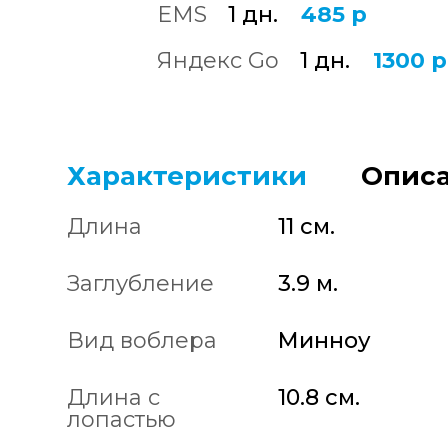
EMS
1 дн.
485 р
Яндекс Go
1 дн.
1300 р
Характеристики
Описа
Длина
11 см.
Заглубление
3.9 м.
Вид воблера
Минноу
Длина с
10.8 см.
лопастью