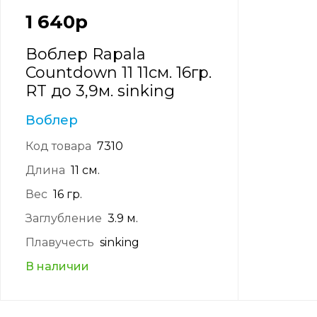
1 640
р
Воблер Rapala
Countdown 11 11см. 16гр.
RT до 3,9м. sinking
Воблер
Код товара
7310
Длина
11 см.
Вес
16 гр.
Заглубление
3.9 м.
Плавучесть
sinking
В наличии