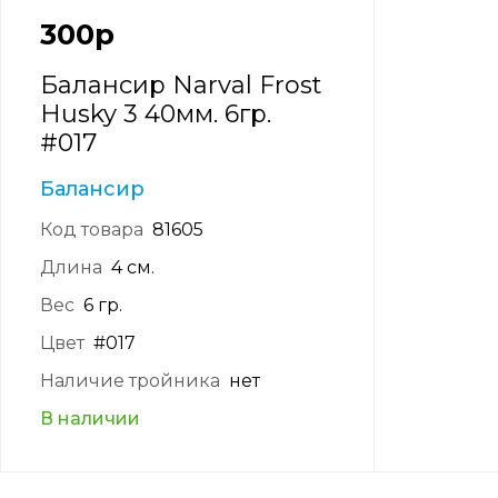
300
р
Балансир Narval Frost
Husky 3 40мм. 6гр.
#017
Балансир
Код товара
81605
Длина
4 см.
Вес
6 гр.
Цвет
#017
Наличие тройника
нет
В наличии