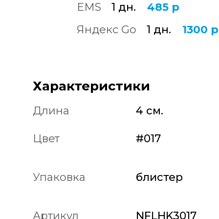
EMS
1 дн.
485 р
Яндекс Go
1 дн.
1300 р
Характеристики
Длина
4 см.
Цвет
#017
Упаковка
блистер
Артикул
NFLHK3017