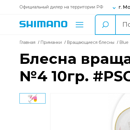
г. М
Официальный дилер на территории РФ
Главная
Приманки
вращающиеся блесны
Blu
Блесна враща
№4 10гр. #PS