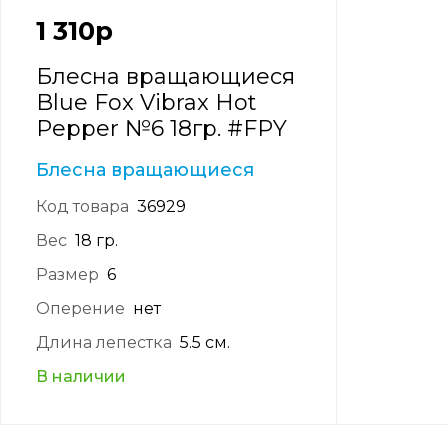
1 310
р
Блесна вращающиеся
Blue Fox Vibrax Hot
Pepper №6 18гр. #FPY
Блесна вращающиеся
Код товара
36929
Вес
18 гр.
Размер
6
Оперение
нет
Длина лепестка
5.5 см.
В наличии