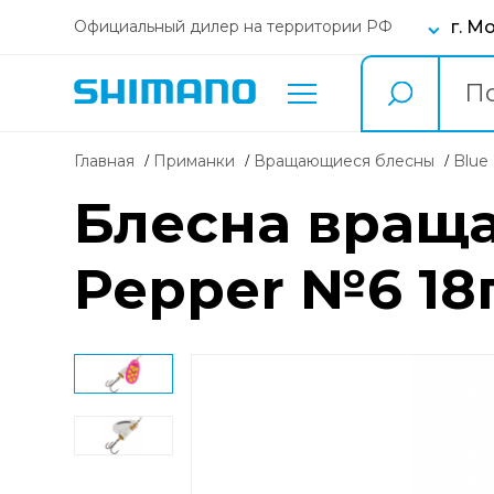
г. М
Официальный дилер на территории РФ
Главная
Приманки
вращающиеся блесны
Blu
Блесна враща
Pepper №6 18