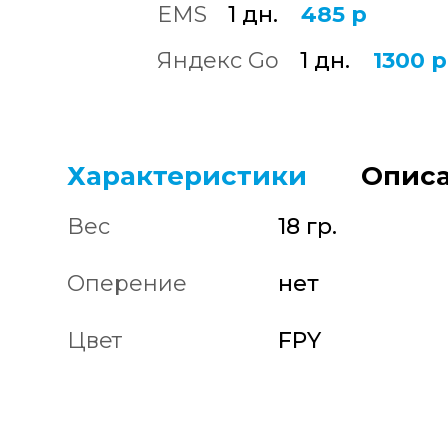
EMS
1 дн.
485 р
Яндекс Go
1 дн.
1300 р
Характеристики
Описа
Вес
18 гр.
Оперение
нет
Цвет
FPY