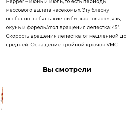
Pepper – июнь и июль, то есть периоды
массового вылета насекомых. Эту блесну
особенно любят такие рыбы, как голавль, язь,
окунь и форель.Угол вращения лепестка: 45°.
Скорость вращения лепестка: от медленной до
средней. Оснащение: тройной крючок VMC.
Вы смотрели
750
р
Блесна