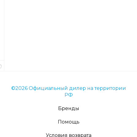
е
с
я
Код
товара
2829
Вес
8
гр.
В
наличии
©2026 Официальный дилер на территории
РФ
Бренды
Помощь
Условия возврата