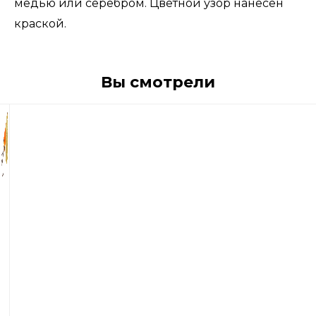
медью или серебром. Цветной узор нанесен
краской.
Вы смотрели
1
170
р
Блесна
вращающиеся
Blue
Fox
Vibrax
Fluorescent