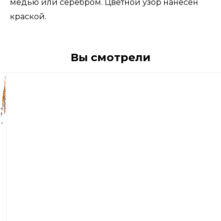
медью или серебром. Цветной узор нанесен
краской.
Вы смотрели
730
р
Блесна
вращающиеся
Blue
Fox
Vibrax
Fluorescent
№3
8гр.