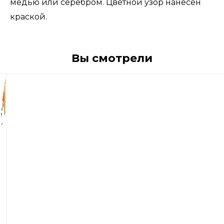
медью или серебром. Цветной узор нанесен
краской.
Вы смотрели
680
р
Блесна
вращающиеся
Blue
Fox
Vibrax
Fluorescent
№2
6гр.