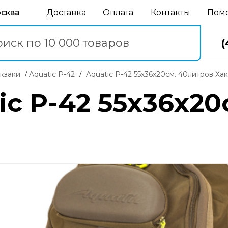
осква
Доставка
Оплата
Контакты
Пом
(
юкзаки
Aquatic Р-42
Aquatic Р-42 55х36х20см. 40литров Ха
ic Р-42 55х36х20