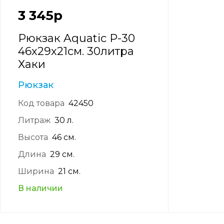
3 345
р
Рюкзак Aquatic Р-30
46х29х21см. 30литра
Хаки
Рюкзак
Код товара
42450
Литраж
30 л.
Высота
46 см.
Длина
29 см.
Ширина
21 см.
В наличии