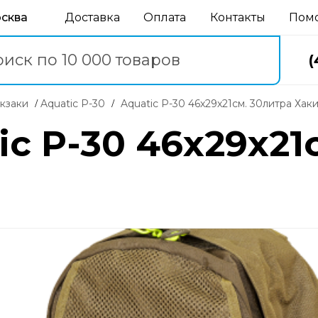
осква
Доставка
Оплата
Контакты
Пом
(
юкзаки
Aquatic Р-30
Aquatic Р-30 46х29х21см. 30литра Хак
c Р-30 46х29х21