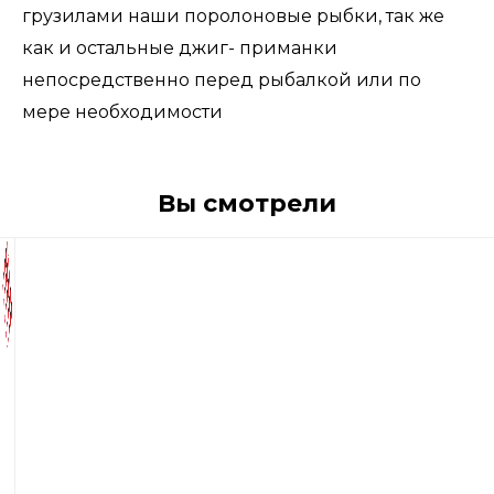
грузилами наши поролоновые рыбки, так же
как и остальные джиг- приманки
непосредственно перед рыбалкой или по
мере необходимости
Вы смотрели
130
р
Поролоновые
рыбки
Контакт
Незацепляйка