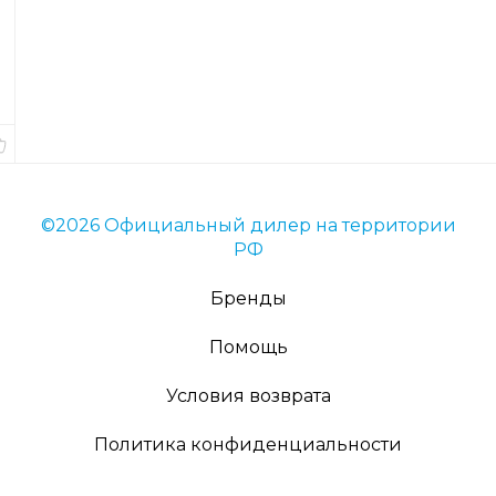
товара
54073
Длина
6
см.
В
наличии
©2026 Официальный дилер на территории
РФ
Бренды
Помощь
Условия возврата
Политика конфиденциальности