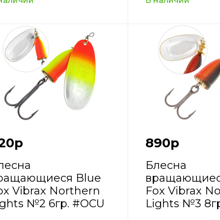
наличии
В наличии
20
р
890
р
лесна
Блесна
ращающиеся Blue
вращающиес
ox Vibrax Northern
Fox Vibrax N
ights №2 6гр. #OCU
Lights №3 8г