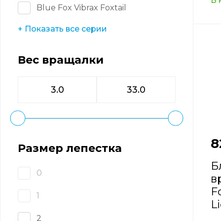
В 
Blue Fox Vibrax Foxtail
+ Показать все серии
Вес вращалки
8
Размер лепестка
Б
0
в
F
1
L
2