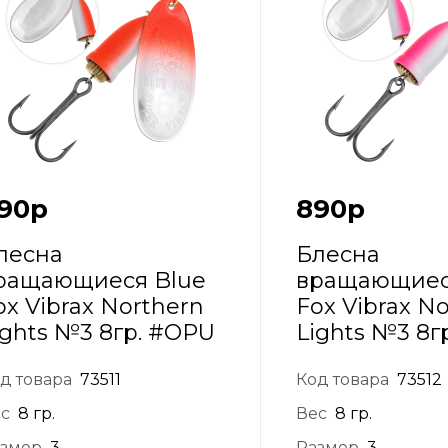
90
р
890
р
лесна
Блесна
ращающиеся Blue
вращающиес
ox Vibrax Northern
Fox Vibrax N
ights №3 8гр. #OPU
Lights №3 8г
д товара
73511
Код товара
73512
с
8 гр.
Вес
8 гр.
змер
3
Размер
3