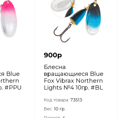
900
р
Блесна
я Blue
вращающиеся Blue
orthern
Fox Vibrax Northern
р. #PPU
Lights №4 10гр. #BL
Код товара
73513
Вес
10 гр.
Размер
4