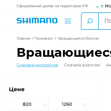
г. М
Официальный дилер на территории РФ
Главная
Приманки
вращающиеся блесны
вращающиеся бле
Сначала недорогие
Сначала дорогие
А
Цене
р
р