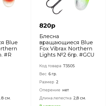
820
р
Блесна
я Blue
вращающиеся Blue
orthern
Fox Vibrax Northern
р. #R
Lights №2 6гр. #GCU
Код товара
73505
Вес
6 гр.
Размер
2
Оперение
нет
.8 см.
Длина лепестка
2,8 см.