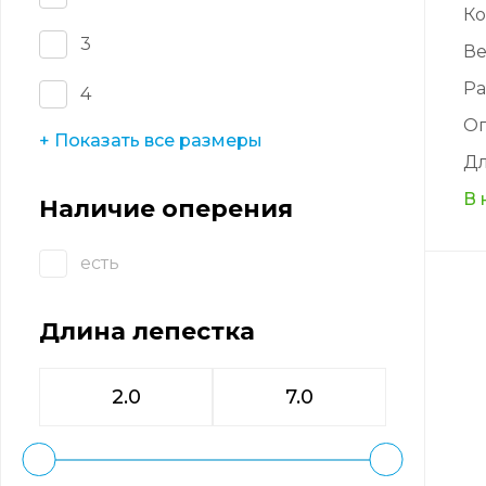
Ко
3
Ве
Ра
4
О
+ Показать все размеры
Дл
В 
Наличие оперения
есть
Длина лепестка