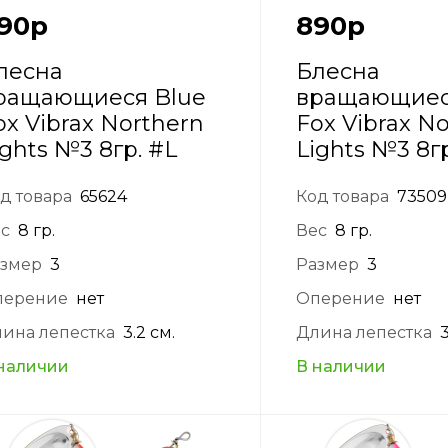
90
р
890
р
лесна
Блесна
ращающиеся Blue
вращающиес
ox Vibrax Northern
Fox Vibrax N
ights №3 8гр. #L
Lights №3 8г
д товара
65624
Код товара
73509
с
8 гр.
Вес
8 гр.
змер
3
Размер
3
перение
нет
Оперение
нет
ина лепестка
3.2 см.
Длина лепестка
3
наличии
В наличии