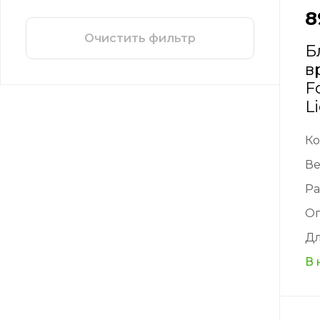
8
Очистить фильтр
Б
в
F
L
Ко
Ве
Ра
О
Дл
В 