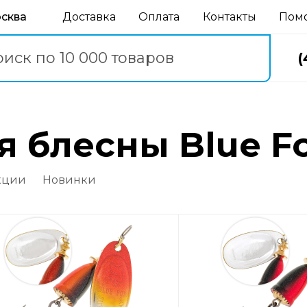
осква
Доставка
Оплата
Контакты
Пом
(
сны Blue Fox Vibrax 
кции
Новинки