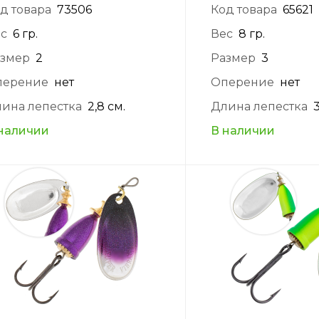
д товара
73506
Код товара
65621
с
6 гр.
Вес
8 гр.
змер
2
Размер
3
перение
нет
Оперение
нет
ина лепестка
2,8 см.
Длина лепестка
3
наличии
В наличии