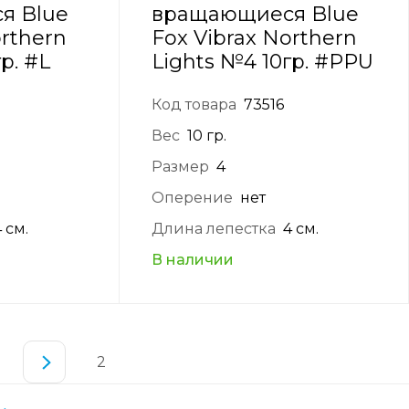
я Blue
вращающиеся Blue
orthern
Fox Vibrax Northern
р. #L
Lights №4 10гр. #PPU
Код товара
73516
Вес
10 гр.
Размер
4
Оперение
нет
4 см.
Длина лепестка
4 см.
В наличии
2