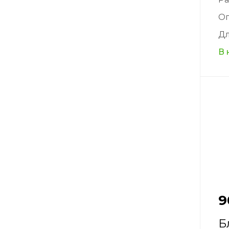
О
Дл
В 
9
Б