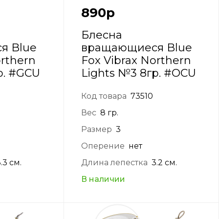
890
р
Блесна
я Blue
вращающиеся Blue
orthern
Fox Vibrax Northern
р. #GCU
Lights №3 8гр. #OCU
Код товара
73510
Вес
8 гр.
Размер
3
Оперение
нет
.3 см.
Длина лепестка
3.2 см.
В наличии