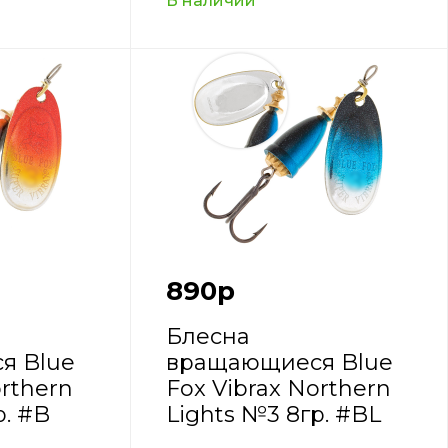
В наличии
890
р
Блесна
я Blue
вращающиеся Blue
orthern
Fox Vibrax Northern
р. #B
Lights №3 8гр. #BL