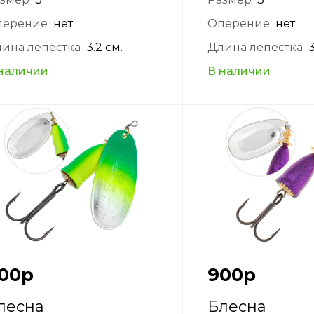
перение
нет
Оперение
нет
ина лепестка
3.2 см.
Длина лепестка
3
наличии
В наличии
00
р
900
р
лесна
Блесна