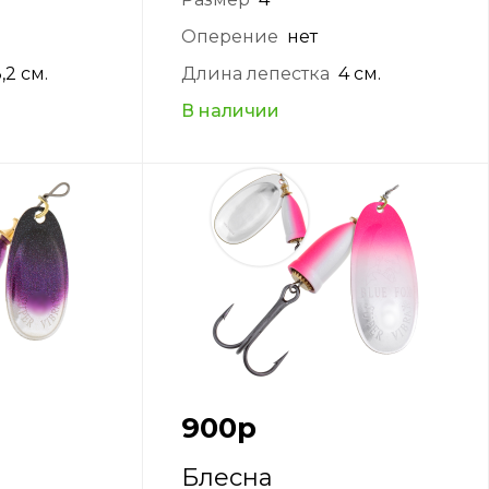
Оперение
нет
,2 см.
Длина лепестка
4 см.
В наличии
900
р
Блесна