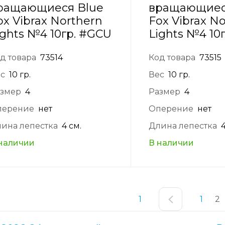
ращающиеся Blue
вращающиес
ox Vibrax Northern
Fox Vibrax N
ights №4 10гр. #GCU
Lights №4 10г
д товара
73514
Код товара
73515
с
10 гр.
Вес
10 гр.
змер
4
Размер
4
перение
нет
Оперение
нет
ина лепестка
4 см.
Длина лепестка
наличии
В наличии
1
1
2