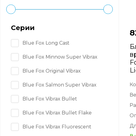
Серии
8
Blue Fox Long Cast
Б
в
Blue Fox Minnow Super Vibrax
F
L
Blue Fox Original Vibrax
Ко
Blue Fox Salmon Super Vibrax
Ве
Blue Fox Vibrax Bullet
Ра
Blue Fox Vibrax Bullet Flake
О
Дл
Blue Fox Vibrax Fluorescent