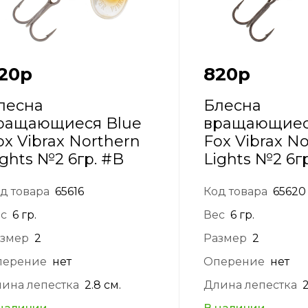
20
р
820
р
лесна
Блесна
ращающиеся Blue
вращающиес
ox Vibrax Northern
Fox Vibrax N
ights №2 6гр. #B
Lights №2 6г
д товара
65616
Код товара
65620
с
6 гр.
Вес
6 гр.
змер
2
Размер
2
перение
нет
Оперение
нет
ина лепестка
2.8 см.
Длина лепестка
2