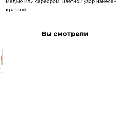
медью или серебром. Цветной узор нанесен
краской.
Вы смотрели
730
р
Блесна
вращающиеся
Blue
Fox
Vibrax
Fluorescent
№3
8гр.