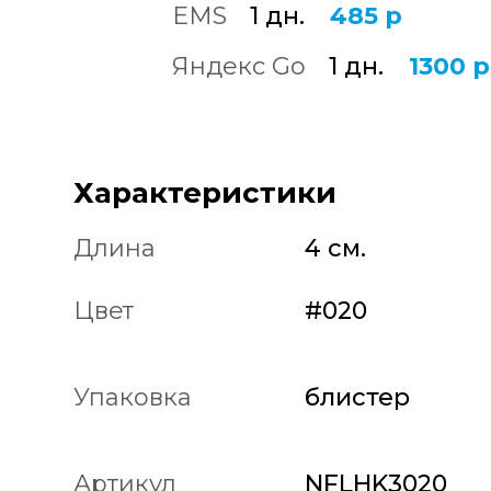
EMS
1 дн.
485 р
Яндекс Go
1 дн.
1300 р
Характеристики
Длина
4 см.
Цвет
#020
Упаковка
блистер
Артикул
NFLHK3020