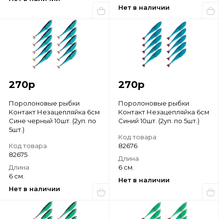
Нет в наличии
270
р
270
р
Поролоновые рыбки
Поролоновые рыбки
Контакт Незацепляйка 6см
Контакт Незацепляйка 6см
Сине черный 10шт. (2уп. по
Синий 10шт. (2уп. по 5шт.)
5шт.)
Код товара
Код товара
82676
82675
Длина
Длина
6 см.
6 см.
Нет в наличии
Нет в наличии