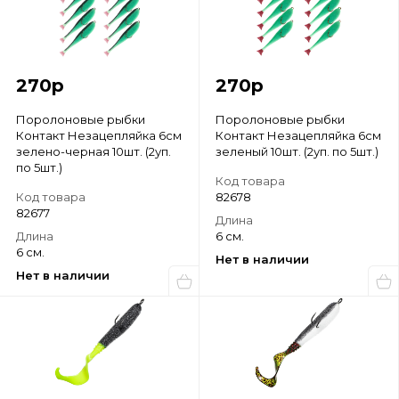
270
р
270
р
Поролоновые рыбки
Поролоновые рыбки
Контакт Незацепляйка 6см
Контакт Незацепляйка 6см
зелено-черная 10шт. (2уп.
зеленый 10шт. (2уп. по 5шт.)
по 5шт.)
Код товара
Код товара
82678
82677
Длина
Длина
6 см.
6 см.
Нет в наличии
Нет в наличии