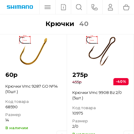
крючки
40
60
р
275
р
-40%
455
р
Крючки Vmc 9287 GO №14
(10шт.)
Крючки Vmc 9908 Bz 2/0
(5шт.)
Код товара
68590
Код товара
10975
Размер
14
Размер
2/0
В наличии