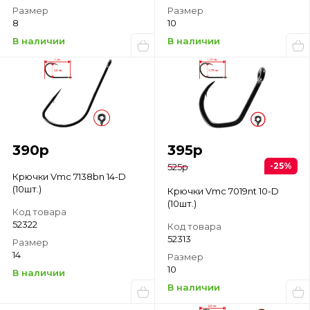
Размер
Размер
8
10
В наличии
В наличии
390
р
395
р
-25%
525
р
Крючки Vmc 7138bn 14-D
(10шт.)
Крючки Vmc 7019nt 10-D
(10шт.)
Код товара
52322
Код товара
52313
Размер
14
Размер
10
В наличии
В наличии