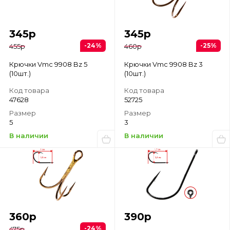
345
р
345
р
-24%
-25%
455
р
460
р
Крючки Vmc 9908 Bz 5
Крючки Vmc 9908 Bz 3
(10шт.)
(10шт.)
Код товара
Код товара
47628
52725
Размер
Размер
5
3
В наличии
В наличии
360
р
390
р
-24%
475
р