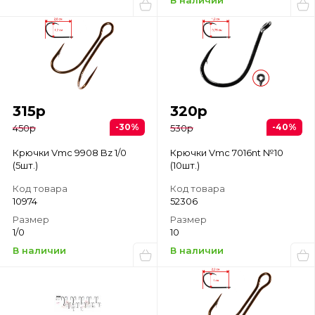
В наличии
315
р
320
р
-30%
-40%
450
р
530
р
Крючки Vmc 9908 Bz 1/0
Крючки Vmc 7016nt №10
(5шт.)
(10шт.)
Код товара
Код товара
10974
52306
Размер
Размер
1/0
10
В наличии
В наличии