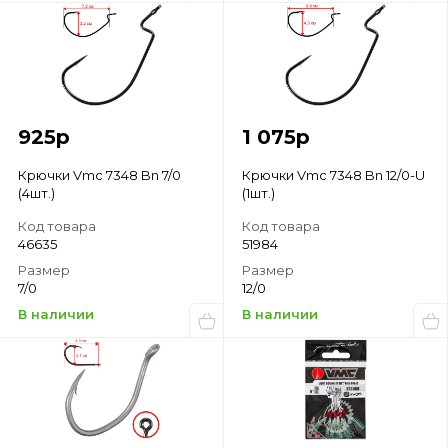
925
р
1 075
р
Крючки Vmc 7348 Bn 7/0
Крючки Vmc 7348 Bn 12/0-U
(4шт.)
(1шт.)
Код товара
Код товара
46635
51984
Размер
Размер
7/0
12/0
В наличии
В наличии