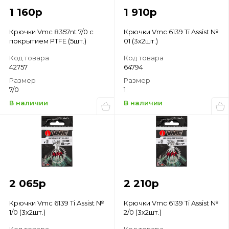
1 160
р
1 910
р
Крючки Vmc 8357nt 7/0 с
Крючки Vmc 6139 Ti Assist №
покрытием PTFE (5шт.)
01 (3х2шт.)
Код товара
Код товара
42757
64794
Размер
Размер
7/0
1
В наличии
В наличии
2 065
р
2 210
р
Крючки Vmc 6139 Ti Assist №
Крючки Vmc 6139 Ti Assist №
1/0 (3х2шт.)
2/0 (3х2шт.)