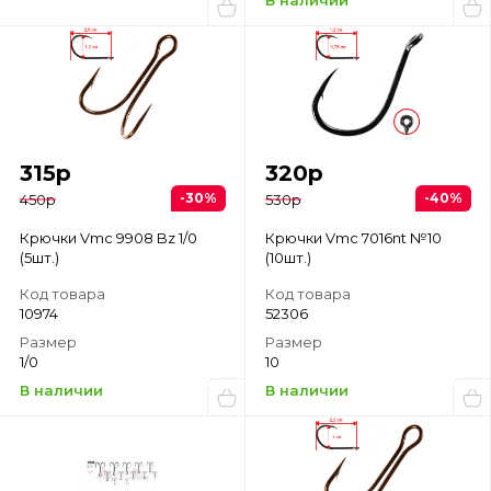
В наличии
315
р
320
р
-30%
-40%
450
р
530
р
Крючки Vmc 9908 Bz 1/0
Крючки Vmc 7016nt №10
(5шт.)
(10шт.)
Код товара
Код товара
10974
52306
Размер
Размер
1/0
10
В наличии
В наличии