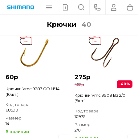
крючки
40
60
р
275
р
-40%
455
р
Крючки Vmc 9287 GO №14
(10шт.)
Крючки Vmc 9908 Bz 2/0
(5шт.)
Код товара
68590
Код товара
10975
Размер
14
Размер
2/0
В наличии