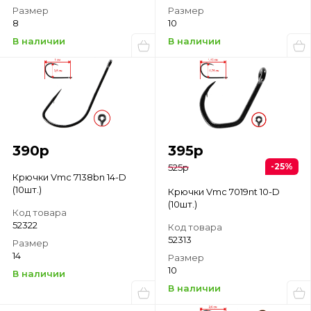
Размер
Размер
8
10
В наличии
В наличии
390
р
395
р
-25%
525
р
Крючки Vmc 7138bn 14-D
(10шт.)
Крючки Vmc 7019nt 10-D
(10шт.)
Код товара
52322
Код товара
52313
Размер
14
Размер
10
В наличии
В наличии