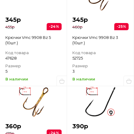
345
р
345
р
-24%
-25%
455
р
460
р
Крючки Vmc 9908 Bz 5
Крючки Vmc 9908 Bz 3
(10шт.)
(10шт.)
Код товара
Код товара
47628
52725
Размер
Размер
5
3
В наличии
В наличии
360
р
390
р
-24%
475
р