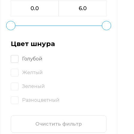
Цвет шнура
Голубой
Желтый
Зеленый
Разноцветный
Очистить фильтр