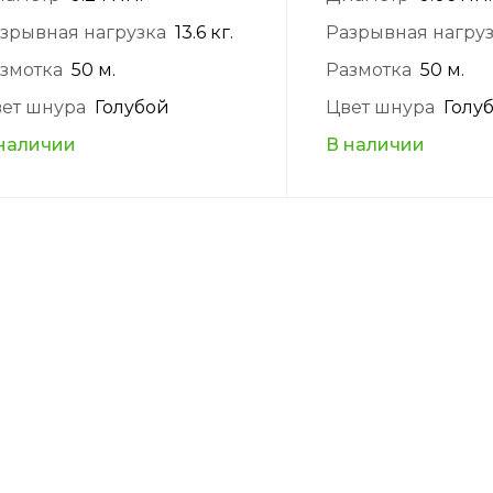
зрывная нагрузка
13.6 кг.
Разрывная нагру
змотка
50 м.
Размотка
50 м.
ет шнура
Голубой
Цвет шнура
Голу
наличии
В наличии