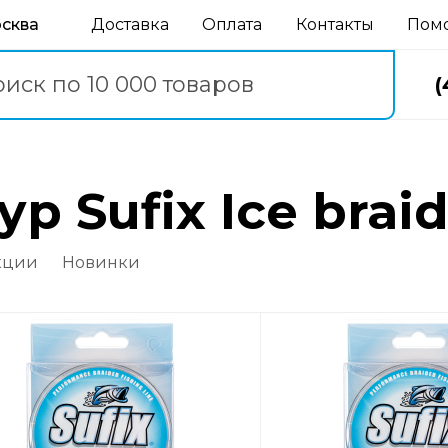
осква
Доставка
Оплата
Контакты
Пом
(
р Sufix Ice brai
кции
Новинки