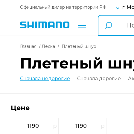
г. М
Официальный дилер на территории РФ
Главная
Леска
плетеный шнур
плетеный шну
Сначала недорогие
Сначала дорогие
А
Цене
р
р