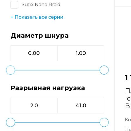
Sufix Nano Braid
+ Показать все серии
Диаметр шнура
1
Разрывная нагрузка
П
I
B
Ко
Д