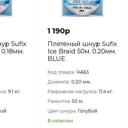
1 190
р
ур Sufix
Плетёный шнур Sufix
 0.18мм.
Ice Braid 50м. 0.20мм.
BLUE
Код товара
14663
Диаметр
0.20 мм.
зка
9.1 кг.
Разрывная нагрузка
11.4 кг.
Размотка
50 м.
бой
Цвет шнура
Голубой
В наличии