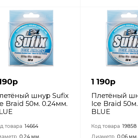
 190
р
1 190
р
летёный шнур Sufix
Плетёный шн
ce Braid 50м. 0.24мм.
Ice Braid 50м
LUE
BLUE
д товара
14664
Код товара
19858
иаметр
0.24 мм.
Диаметр
0.06 мм.