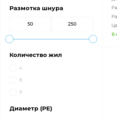
Размотка шнура
Ра
Ра
Цв
В 
Количество жил
4
8
9
Диаметр (PE)