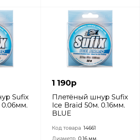
1 190
р
ур Sufix
Плетёный шнур Sufix
. 0.06мм.
Ice Braid 50м. 0.16мм.
BLUE
Код товара
14661
Диаметр
0.16 мм.