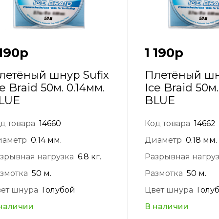
 190
р
1 190
р
летёный шнур Sufix
Плетёный шн
ce Braid 50м. 0.14мм.
Ice Braid 50м.
LUE
BLUE
д товара
14660
Код товара
14662
иаметр
0.14 мм.
Диаметр
0.18 мм.
зрывная нагрузка
6.8 кг.
Разрывная нагру
змотка
50 м.
Размотка
50 м.
ет шнура
Голубой
Цвет шнура
Голу
наличии
В наличии