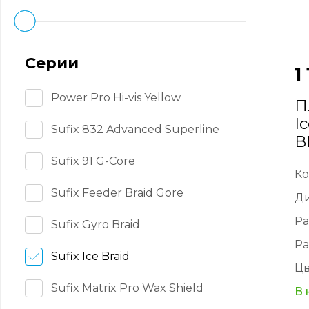
Серии
1
Power Pro Hi-vis Yellow
П
I
Sufix 832 Advanced Superline
B
Sufix 91 G-Core
Ко
Sufix Feeder Braid Gore
Д
Ра
Sufix Gyro Braid
Ра
Sufix Ice Braid
Цв
Sufix Matrix Pro Wax Shield
В 